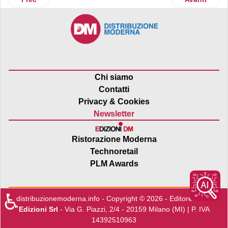
Chi siamo
Contatti
Privacy & Cookies
Newsletter
Ristorazione Moderna
Technoretail
PLM Awards
♿
distribuzionemoderna.info - Copyright © 2026 - Editore:
Edra
Edizioni Srl
- Via G. Piazzi, 2/4 - 20159 Milano (MI) | P. IVA
14392510963