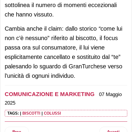
sottolinea il numero di momenti eccezionali
che hanno vissuto.
Cambia anche il claim: dallo storico
“
come lui
non c’è nessuno” riferito al biscotto, il focus
passa ora sul consumatore, il lui viene
esplicitamente cancellato e sostituito dal “te”
palesando lo sguardo di GranTurchese verso
l’unicità di ognuni individuo.
COMUNICAZIONE E MARKETING
07 Maggio
2025
TAGS:
|
BISCOTTI
|
COLUSSI
Articolo precedente: Nuova campagna di comunicazione pe
Articolo suc
Prec
Avanti