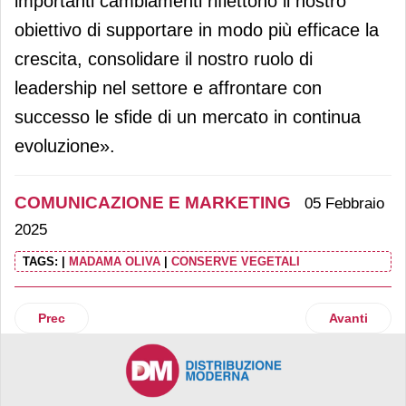
importanti cambiamenti riflettono il nostro
obiettivo di supportare in modo più efficace la
crescita, consolidare il nostro ruolo di
leadership nel settore e affrontare con
successo le sfide di un mercato in continua
evoluzione».
COMUNICAZIONE E MARKETING
05 Febbraio
2025
TAGS:
|
MADAMA OLIVA
|
CONSERVE VEGETALI
Articolo precedente: MediaWorld on air con una campagna 
Articolo suc
Prec
Avanti