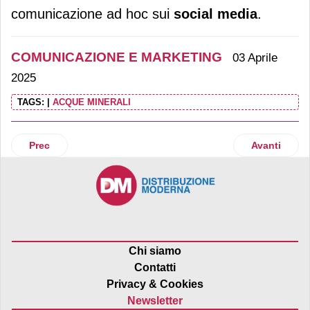
comunicazione ad hoc sui
social media
.
COMUNICAZIONE E MARKETING
03 Aprile
2025
TAGS:
|
ACQUE MINERALI
Articolo precedente: Vip e i produttori raccontano le mele d
Articolo suc
Prec
Avanti
Chi siamo
Contatti
Privacy & Cookies
Newsletter