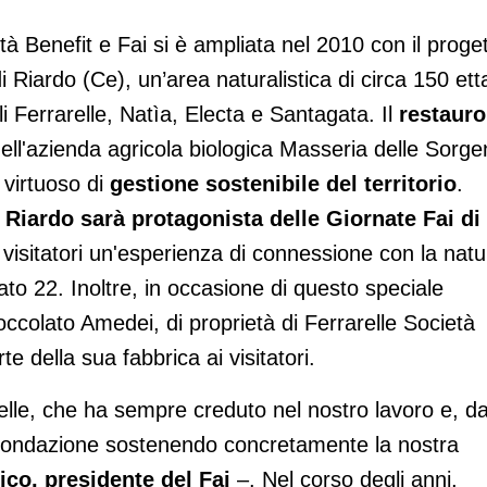
tà Benefit e Fai si è ampliata nel 2010 con il proge
 Riardo (Ce), un’area naturalistica di circa 150 etta
li Ferrarelle, Natìa, Electa e Santagata. Il
restauro
ell'azienda agricola biologica Masseria delle Sorgen
virtuoso di
gestione sostenibile del territorio
.
 Riardo sarà protagonista delle Giornate Fai di
i visitatori un'esperienza di connessione con la natu
bato 22. Inoltre, in occasione di questo speciale
colato Amedei, di proprietà di Ferrarelle Società
e della sua fabbrica ai visitatori.
le, che ha sempre creduto nel nostro lavoro e, da
Fondazione sostenendo concretamente la nostra
co, presidente del Fai
–. Nel corso degli anni,