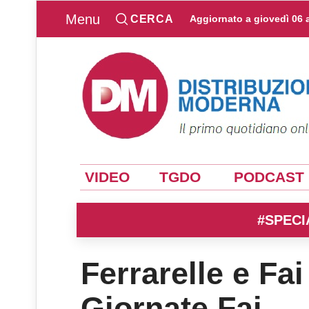
Menu
CERCA
Aggiornato a
giovedì 06 
VIDEO
TGDO
PODCAST
#SPECI
Ferrarelle e Fai
Giornate Fai