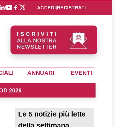
ACCEDI
|
REGISTRATI
IALI
ANNUARI
EVENTI
OD 2026
Le 5 notizie più lette
della settimana