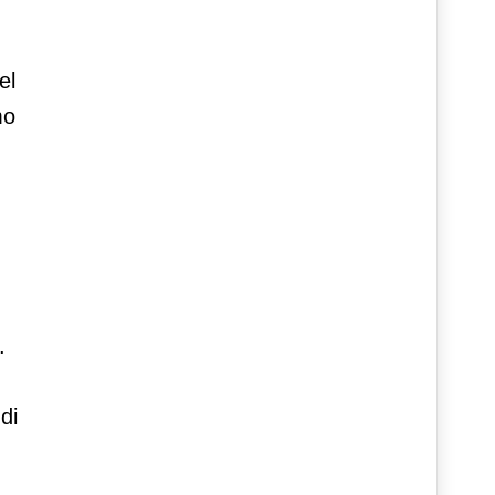
el
mo
.
 di