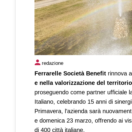
Ferrarelle e Fai insieme per l
redazione
Ferrarelle
Società Benefit
rinnova a
e nella valorizzazione del territori
proseguendo come partner ufficiale 
Italiano, celebrando 15 anni di sinerg
Primavera, l’azienda sarà nuovamente 
e domenica 23 marzo, offrendo ai visit
di 400 città italiane.