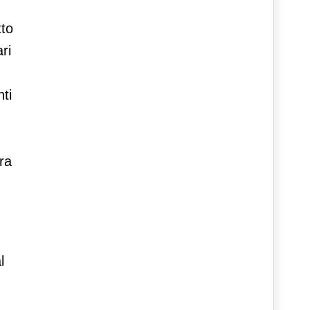
tto
ri
ti
ra
l