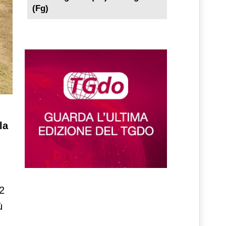
(Fg)
la
22
ù