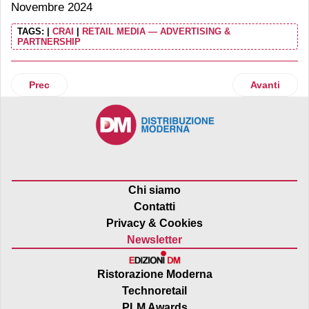
Novembre 2024
TAGS:
|
CRAI
|
RETAIL MEDIA — ADVERTISING &
PARTNERSHIP
Articolo precedente: Torna la campagna di Natale del Grup
Articolo suc
Prec
Avanti
Chi siamo
Contatti
Privacy & Cookies
Newsletter
Ristorazione Moderna
Technoretail
PLM Awards