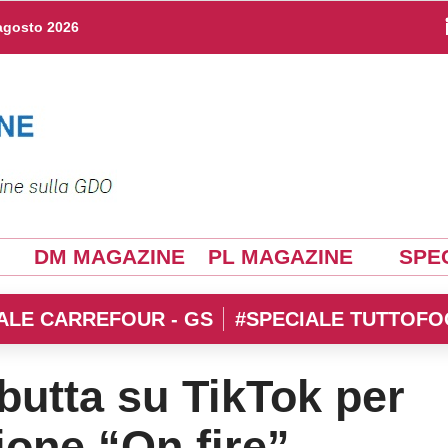
agosto 2026
DM MAGAZINE
PL MAGAZINE
SPEC
ALE CARREFOUR - GS
#SPECIALE TUTTOFO
butta su TikTok per
one “On fire”