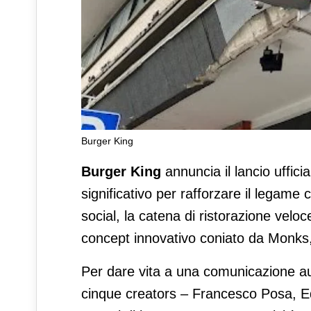
Burger King
Burger King debutta su TikT
Burger King
annuncia il lancio uffici
significativo per rafforzare il legame
social, la catena di ristorazione velo
concept innovativo coniato da Monks, 
Per dare vita a una comunicazione au
cinque creators – Francesco Posa, Ed