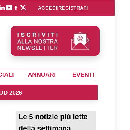
ACCEDI
|
REGISTRATI
IALI
ANNUARI
EVENTI
OD 2026
Le 5 notizie più lette
della settimana