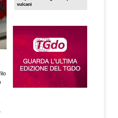
vulcani
ilo
n
o
–