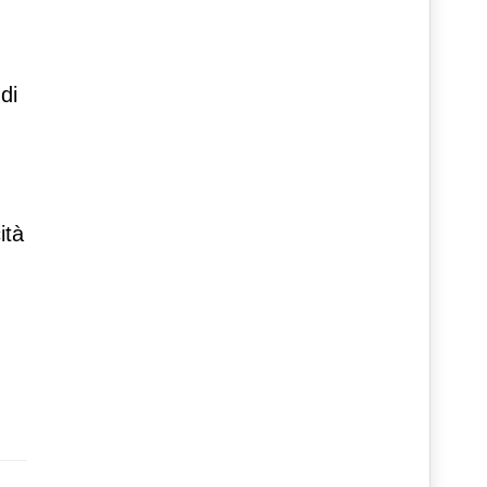
di
ità