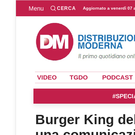
Menu
CERCA
Aggiornato a
venerdì 07 
VIDEO
TGDO
PODCAST
#SPECI
Burger King de
una comunicazi