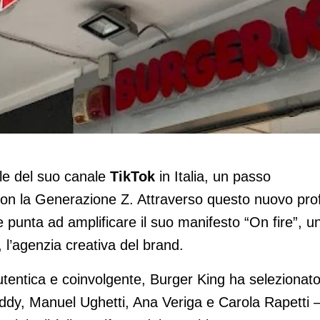
ok per una comunicazione “On fire”
ale del suo canale
TikTok
in Italia, un passo
 con la Generazione Z. Attraverso questo nuovo prof
ce punta ad amplificare il suo manifesto “On fire”, u
l’agenzia creativa del brand.
tentica e coinvolgente, Burger King ha selezionat
dy, Manuel Ughetti, Ana Veriga e Carola Rapetti 