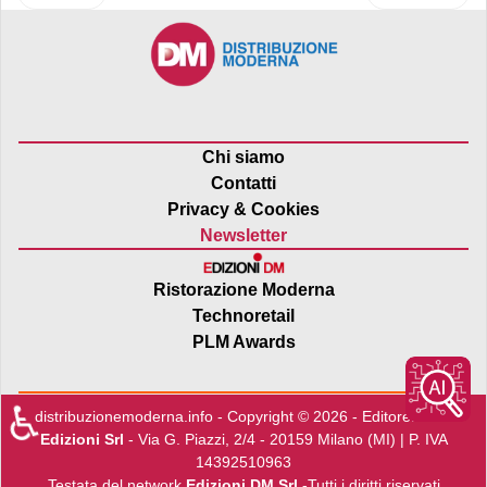
Chi siamo
Contatti
Privacy & Cookies
Newsletter
Ristorazione Moderna
Technoretail
PLM Awards
♿
distribuzionemoderna.info - Copyright © 2026 - Editore:
Edra
Edizioni Srl
- Via G. Piazzi, 2/4 - 20159 Milano (MI) | P. IVA
14392510963
Testata del network
Edizioni DM Srl
-Tutti i diritti riservati