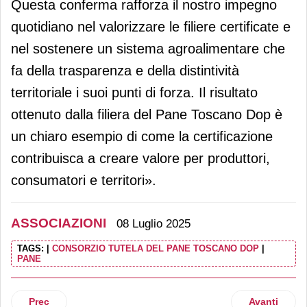
Questa conferma rafforza il nostro impegno
quotidiano nel valorizzare le filiere certificate e
nel sostenere un sistema agroalimentare che
fa della trasparenza e della distintività
territoriale i suoi punti di forza. Il risultato
ottenuto dalla filiera del Pane Toscano Dop è
un chiaro esempio di come la certificazione
contribuisca a creare valore per produttori,
consumatori e territori».
ASSOCIAZIONI
08 Luglio 2025
TAGS:
|
CONSORZIO TUTELA DEL PANE TOSCANO DOP
|
PANE
Articolo precedente: Italmopa, volumi in crescita e buona qu
Articolo succ
Prec
Avanti