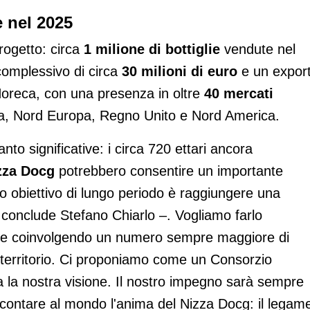
e nel 2025
progetto: circa
1 milione di bottiglie
vendute nel
complessivo di circa
30 milioni di euro
e un expor
Horeca, con una presenza in oltre
40 mercati
era, Nord Europa, Regno Unito e Nord America.
anto significative: i circa 720 ettari ancora
zza Docg
potrebbero consentire un importante
ro obiettivo di lungo periodo è raggiungere una
 – conclude Stefano Chiarlo –. Vogliamo farlo
tà e coinvolgendo un numero sempre maggiore di
 territorio. Ci proponiamo come un Consorzio
a la nostra visione. Il nostro impegno sarà sempre
ccontare al mondo l'anima del Nizza Docg: il legam