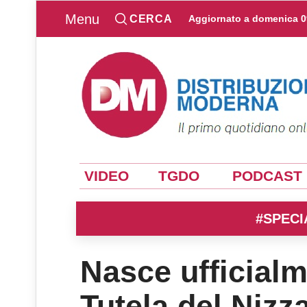
Menu
CERCA
Aggiornato a
domenica 0
VIDEO
TGDO
PODCAST
#SPECI
Nasce ufficialm
Tutela del Nizz