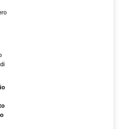
n
ero
o
di
io
to
no