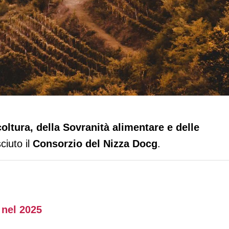
rzio di Tutela del Nizza Docg
coltura, della Sovranità alimentare e delle
ciuto il
Consorzio del Nizza Docg
.
 nel 2025