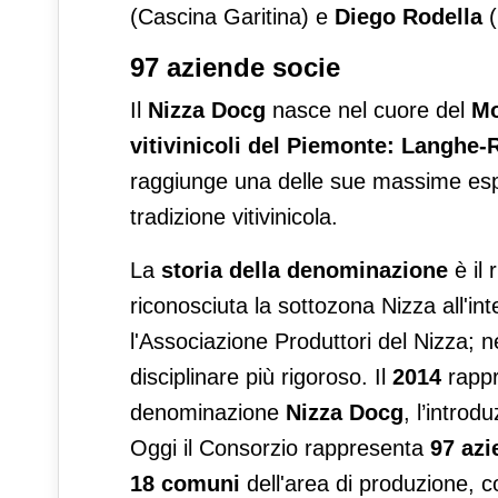
(Cascina Garitina) e
Diego Rodella
(
97 aziende socie
Il
Nizza Docg
nasce nel cuore del
Mo
vitivinicoli del Piemonte: Langhe
raggiunge una delle sue massime espres
tradizione vitivinicola.
La
storia della denominazione
è il 
riconosciuta la sottozona Nizza all'in
l'Associazione Produttori del Nizza; n
disciplinare più rigoroso. Il
2014
rappr
denominazione
Nizza Docg
, l’introd
Oggi il Consorzio rappresenta
97 azi
18 comuni
dell'area di produzione, c