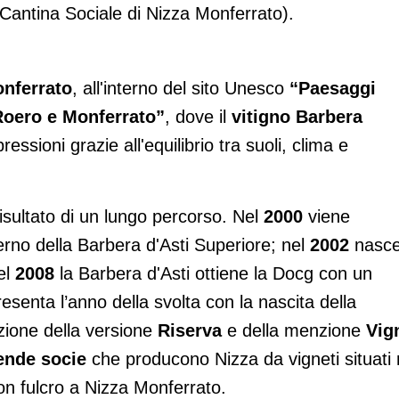
Cantina Sociale di Nizza Monferrato).
nferrato
, all'interno del sito Unesco
“Paesaggi
-Roero e Monferrato”
, dove il
vitigno Barbera
sioni grazie all'equilibrio tra suoli, clima e
risultato di un lungo percorso. Nel
2000
viene
terno della Barbera d'Asti Superiore; nel
2002
nasc
el
2008
la Barbera d'Asti ottiene la Docg con un
esenta l’anno della svolta con la nascita della
uzione della versione
Riserva
e della menzione
Vig
ende socie
che producono Nizza da vigneti situati 
on fulcro a Nizza Monferrato.