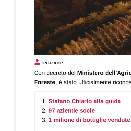
Nasce ufficialmente il Conso
redazione
Con decreto del
Ministero dell'Agri
Foreste
, è stato ufficialmente riconos
Stafano Chiarlo alla guida
97 aziende socie
1 milione di bottiglie vendute