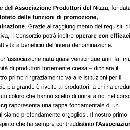
 dell'
Associazione Produttori del Nizza
, fondat
dotato delle funzioni di promozione,
minazione
. Grazie al raggiungimento dei requisiti di
iva, il Consorzio potrà inoltre
operare con efficac
ttività a beneficio dell’intera denominazione.
 un’associazione nata quasi venticinque anni fa, m
tà di produttori fortemente coesa – dichiara il
tro primo ringraziamento va alle istituzioni per il
ie più grande è rivolto ai produttori: a chi ha credu
utti coloro che hanno scelto di unirsi a noi nel cors
ocg
rappresenta una tappa fondamentale di un
ui siamo profondamente orgogliosi. Il nostro primo
spirito che ha sempre contraddistinto l’
Associazio