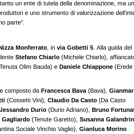
ltanto un ente di tutela della denominazione, ma u
produttori e uno strumento di valorizzazione dell'int
nno parte”.
Nizza Monferrato
, in
via Gobetti 5
. Alla guida del
idente
Stefano Chiarlo
(Michele Chiarlo), affiancat
Tenuta Olim Bauda) e
Daniele Chiappone
(Erede 
ltre composto da
Francesca Bava
(Bava),
Gianmar
ti
(Cossetti Vini),
Claudio Da Casto
(Da Casto
lessandro Durio
(Durio Adriano),
Bruno Fortuna
 Gagliardo
(Tenute Garetto),
Susanna Galandri
ntina Sociale Vinchio Vaglio),
Gianluca Morino