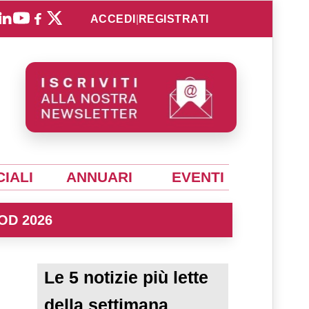
ACCEDI
|
REGISTRATI
IALI
ANNUARI
EVENTI
OD 2026
Le 5 notizie più lette
della settimana