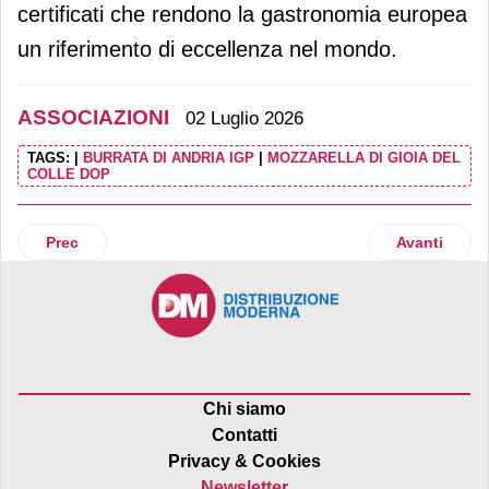
certificati che rendono la gastronomia europea
un riferimento di eccellenza nel mondo.
ASSOCIAZIONI
02 Luglio 2026
TAGS:
|
BURRATA DI ANDRIA IGP
|
MOZZARELLA DI GIOIA DEL
COLLE DOP
Articolo precedente: Nasce ufficialmente il Consorzio di Tu
Articolo suc
Prec
Avanti
Chi siamo
Contatti
Privacy & Cookies
Newsletter