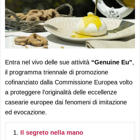
"Genuine Eu" valorizza l’unicità di
Entra nel vivo delle sue attività
“Genuine Eu”
,
Burrata di Andria Igp e Mozzarella di
il programma triennale di promozione
Gioia del Colle Dop
cofinanziato dalla Commissione Europea volto
a proteggere l’originalità delle eccellenze
casearie europee dai fenomeni di imitazione
ed evocazione.
Il segreto nella mano