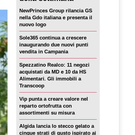
NewPrinces Group rilancia GS
nella Gdo italiana e presenta il
nuovo logo
Sole365 continua a crescere
inaugurando due nuovi punti
vendita in Campania
Spezzatino Realco: 11 negozi
acquistati da MD e 10 da HS
Alimentari. Gli immobili a
Transcoop
Vip punta a creare valore nel
reparto ortofrutta con
assortimenti su misura
Algida lancia lo stecco gelato a
cinque strati di gusto ispirato ai