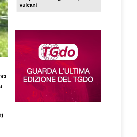
vulcani
oci
a
ti