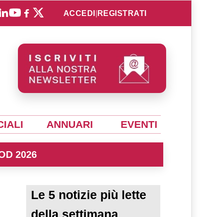
ACCEDI
|
REGISTRATI
IALI
ANNUARI
EVENTI
OD 2026
Le 5 notizie più lette
della settimana