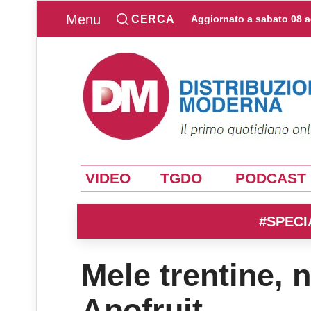
Menu
CERCA
Aggiornato a
sabato 08 
VIDEO
TGDO
PODCAST
#SPECI
Mele trentine, 
Apofruit