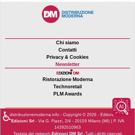
Chi siamo
Contatti
Privacy & Cookies
Newsletter
Ristorazione Moderna
Technoretail
PLM Awards
♿
distribuzionemoderna.info - Copyright © 2026 - Editore:
Edra
Edizioni Srl
- Via G. Piazzi, 2/4 - 20159 Milano (MI) | P. IVA
14392510963
Testata del network
Edizioni DM Srl
-Tutti i diritti riservati