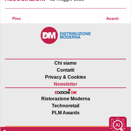
Articolo precedente: Spettacoli alla Frutta approda in Gdo
Articolo suc
Prec
Avanti
Chi siamo
Contatti
Privacy & Cookies
Newsletter
Ristorazione Moderna
Technoretail
PLM Awards