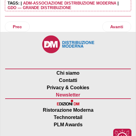
TAGS:
|
ADM-ASSOCIAZIONE DISTRIBUZIONE MODERNA
|
GDO — GRANDE DISTRIBUZIONE
Articolo precedente: Consorzio Cacciatore Italiano torna i
Articolo suc
Prec
Avanti
Chi siamo
Contatti
Privacy & Cookies
Newsletter
Ristorazione Moderna
Technoretail
PLM Awards