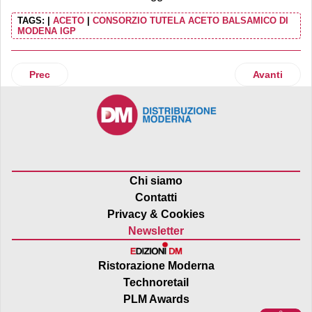
TAGS:
|
ACETO
|
CONSORZIO TUTELA ACETO BALSAMICO DI
MODENA IGP
Articolo precedente: Patata del Fucino Igp chiude la campa
Articolo suc
Prec
Avanti
Chi siamo
Contatti
Privacy & Cookies
Newsletter
Ristorazione Moderna
Technoretail
PLM Awards