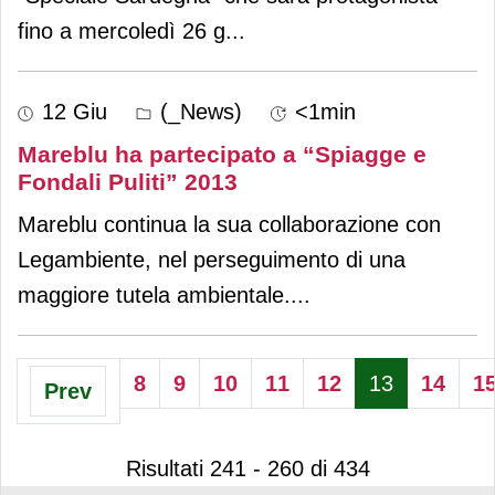
fino a mercoledì 26 g
...
12 Giu
(_News)
<1min
Mareblu ha partecipato a “Spiagge e
Fondali Puliti” 2013
Mareblu continua la sua collaborazione con
Legambiente, nel perseguimento di una
maggiore tutela ambientale.
...
8
9
10
11
12
13
14
1
Prev
Risultati 241 - 260 di 434