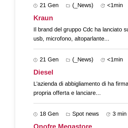
21 Gen
(_News)
<1min
Kraun
Il brand del gruppo Cdc ha lanciato s
usb, microfono, altoparlante
...
21 Gen
(_News)
<1min
Diesel
L’azienda di abbigliamento di ha firma
propria offerta e lanciare
...
18 Gen
Spot news
3 min
Onofre Megastore