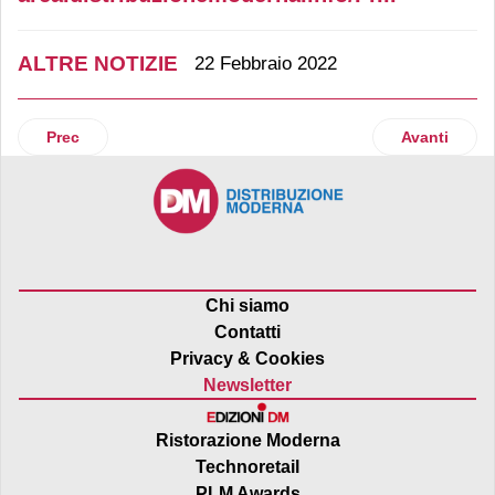
ALTRE NOTIZIE
22 Febbraio 2022
Articolo precedente: Il rapporto con il consumatore. Una se
Articolo suc
Prec
Avanti
Chi siamo
Contatti
Privacy & Cookies
Newsletter
Ristorazione Moderna
Technoretail
PLM Awards