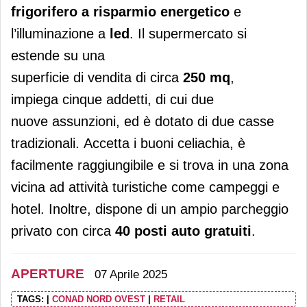
frigorifero a risparmio energetico
e
l’illuminazione a
led
. Il supermercato si
estende su una
superficie di vendita di circa
250 mq
,
impiega cinque addetti, di cui due
nuove assunzioni, ed è dotato di due casse
tradizionali. Accetta i buoni celiachia, è
facilmente raggiungibile e si trova in una zona
vicina ad attività turistiche come campeggi e
hotel. Inoltre, dispone di un ampio parcheggio
privato con circa
40 posti auto gratuiti
.
APERTURE
07 Aprile 2025
TAGS:
|
CONAD NORD OVEST
|
RETAIL