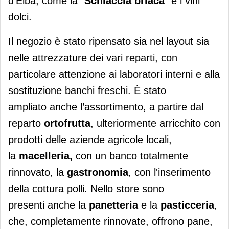
d’Elba, come la “
Schiaccia briaca
”
e i vini
dolci.
Il negozio è stato ripensato sia nel layout sia
nelle attrezzature dei vari reparti, con
particolare attenzione ai laboratori interni e alla
sostituzione banchi freschi. È stato
ampliato anche l’assortimento, a partire dal
reparto
ortofrutta
, ulteriormente arricchito con
prodotti delle aziende agricole locali,
la
macelleria,
con un banco totalmente
rinnovato, la
gastronomia
, con l'inserimento
della cottura polli. Nello store sono
presenti anche la
panetteria
e la
pasticceria
,
che, completamente rinnovate, offrono pane,