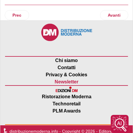
Articolo precedente: Nuovo ipercoop a Sassuolo
Articolo suc
Prec
Avanti
Chi siamo
Contatti
Privacy & Cookies
Newsletter
Ristorazione Moderna
Technoretail
PLM Awards
distribuzionemoderna.info - Copyright © 2026 - Editore:
Edra