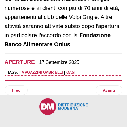
numerose e ai clienti con più di 70 anni di età,
appartenenti al club delle Volpi Grigie. Altre
attività saranno attivate subito dopo l’apertura,
in particolare l’accordo con la
Fondazione
Banco Alimentare Onlus
.
APERTURE
17 Settembre 2025
TAGS:
|
MAGAZZINI GABRIELLI
|
OASI
Articolo precedente: Aldi rafforza il percorso di espansion
Articolo suc
Prec
Avanti