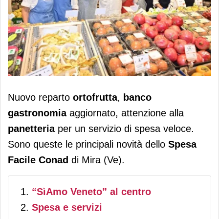
Lo Spesa Facile Conad di Mira (Ve)
Nuovo reparto
ortofrutta
,
banco
riapre dopo il restyling ai reparti del
gastronomia
aggiornato, attenzione alla
fresco
panetteria
per un servizio di spesa veloce.
Sono queste le principali novità dello
Spesa
Facile Conad
di Mira (Ve).
“SìAmo Veneto” al centro
Spesa e servizi