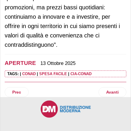
promozioni, ma prezzi bassi quotidiani:
continuiamo a innovare e a investire, per
offrire in ogni territorio in cui siamo presenti i
valori di qualità e convenienza che ci
contraddistinguono”.
APERTURE
13 Ottobre 2025
TAGS:
|
CONAD
|
SPESA FACILE
|
CIA-CONAD
Articolo precedente: Esselunga arriva in Trentino-Alto Adig
Articolo suc
Prec
Avanti