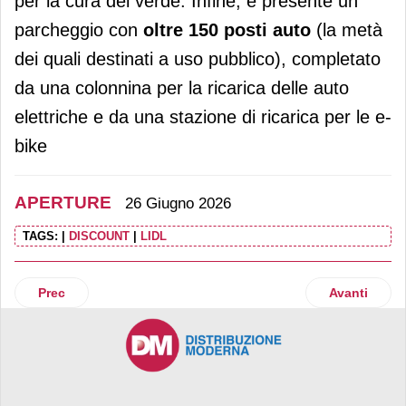
per la cura del verde. Infine, è presente un
parcheggio con
oltre 150 posti auto
(la metà
dei quali destinati a uso pubblico), completato
da una colonnina per la ricarica delle auto
elettriche e da una stazione di ricarica per le e-
bike
APERTURE
26 Giugno 2026
TAGS:
|
DISCOUNT
|
LIDL
Articolo precedente: Gruppo Arena inaugura L’Arena di Cata
Articolo suc
Prec
Avanti