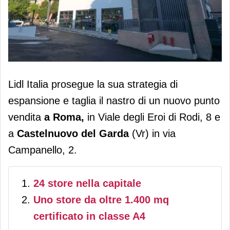
Lidl espande la sua rete nella capitale
Lidl Italia prosegue la sua strategia di
e nel veronese
espansione e taglia il nastro di un nuovo punto
vendita
a Roma,
in Viale degli Eroi di Rodi, 8 e
a
Castelnuovo del Garda
(Vr) in via
Campanello, 2.
24 store nella capitale
Uno store da oltre 1.400 mq
certificato in classe A4