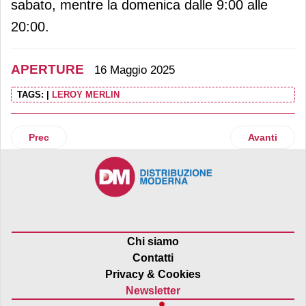
sabato, mentre la domenica dalle 9:00 alle
20:00.
APERTURE
16 Maggio 2025
TAGS:
|
LEROY MERLIN
Articolo precedente: Action inaugura uno store a Casoria (
Articolo suc
Prec
Avanti
Chi siamo
Contatti
Privacy & Cookies
Newsletter