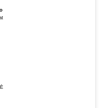
o
at
 È