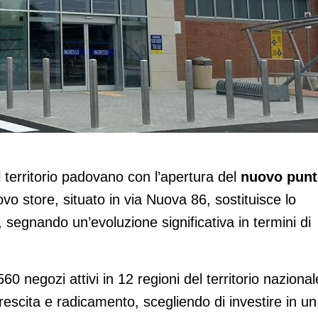
vo store a Casale di Scodosia (Pd)
 territorio padovano con l’apertura del
nuovo punt
ovo store, situato in via Nuova 86, sostituisce lo
 segnando un’evoluzione significativa in termini di
60 negozi attivi in 12 regioni del territorio nazional
rescita e radicamento, scegliendo di investire in un