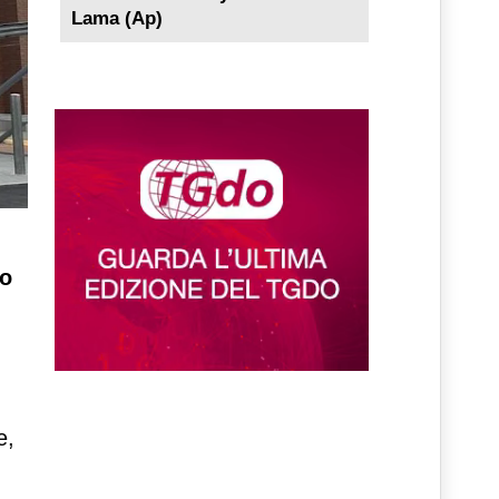
Lama (Ap)
o
e,