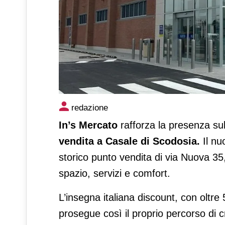
In’s Mercato inaugura il nuo
redazione
In’s Mercato
rafforza la presenza sul
vendita a Casale di Scodosia.
Il nu
storico punto vendita di via Nuova 35,
spazio, servizi e comfort.
L’insegna italiana discount, con oltre 5
prosegue così il proprio percorso di c