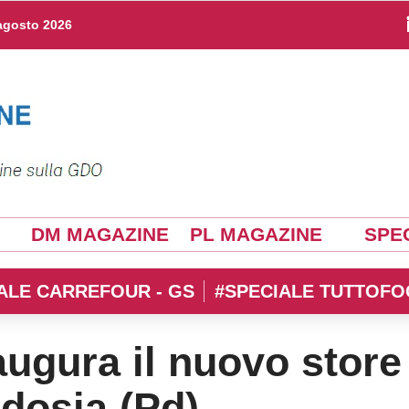
agosto 2026
DM MAGAZINE
PL MAGAZINE
SPEC
ALE CARREFOUR - GS
#SPECIALE TUTTOFO
augura il nuovo store
dosia (Pd)