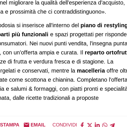
l migliorare la qualità dell’esperienza d’acquisto,
nza e prossimità che ci contraddistinguono».
dosia si inserisce all’interno del
piano di restylin
arti più funzionali
e spazi progettati per risponde
onsumatori. Nei nuovi punti vendita, l’insegna punt
, con un’offerta ampia e curata. Il
reparto ortofrut
e di frutta e verdura fresca e di stagione. La
urgelati e conservati, mentre la
macelleria
offre olt
egiate come scottona e chianina. Completano l’offerta
ia e salumi & formaggi, con piatti pronti e specialit
a, dalle ricette tradizionali a proposte
STAMPA
EMAIL
CONDIVIDI