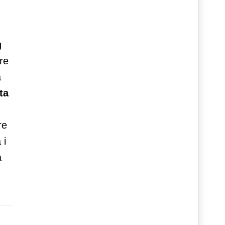
g
re
a
ta
re
 i
à