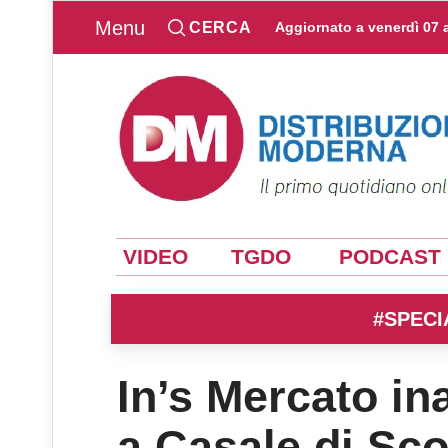
Menu
CERCA
Aggiornato a
venerdì 07 
VIDEO
TGDO
PODCAST
#SPECI
In’s Mercato in
a Casale di Sco