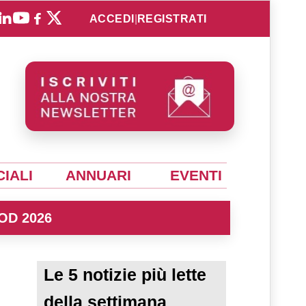
ACCEDI
|
REGISTRATI
IALI
ANNUARI
EVENTI
OD 2026
Le 5 notizie più lette
della settimana