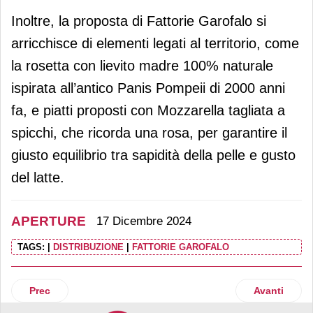
Inoltre, la proposta di Fattorie Garofalo si
arricchisce di elementi legati al territorio, come
la rosetta con lievito madre 100% naturale
ispirata all’antico Panis Pompeii di 2000 anni
fa, e piatti proposti con Mozzarella tagliata a
spicchi, che ricorda una rosa, per garantire il
giusto equilibrio tra sapidità della pelle e gusto
del latte.
APERTURE
17 Dicembre 2024
TAGS:
|
DISTRIBUZIONE
|
FATTORIE GAROFALO
Articolo precedente: Rossano: Penny chiude il 2024 con un
Articolo su
Prec
Avanti