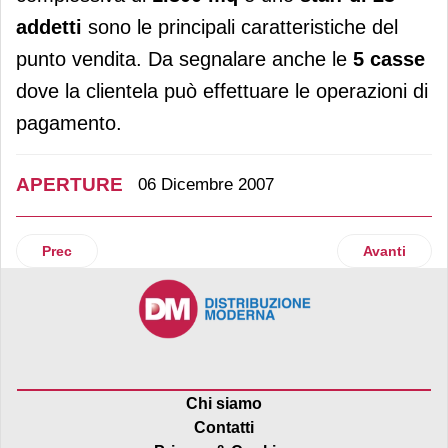
addetti
sono le principali caratteristiche del
punto vendita. Da segnalare anche le
5 casse
dove la clientela può effettuare le operazioni di
pagamento.
APERTURE
06 Dicembre 2007
Articolo precedente: Apre i battenti Il Gentile di Fabriano
Articolo suc
Prec
Avanti
Chi siamo
Contatti