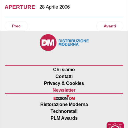
APERTURE
28 Aprile 2006
Articolo precedente: A Siena c&c n° 17 per Sogegross
Articolo suc
Prec
Avanti
Chi siamo
Contatti
Privacy & Cookies
Newsletter
Ristorazione Moderna
Technoretail
PLM Awards