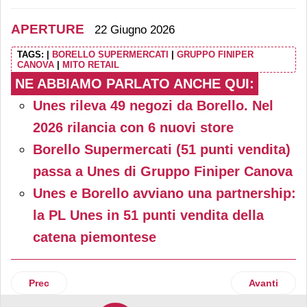
APERTURE
22 Giugno 2026
TAGS:
|
BORELLO SUPERMERCATI
|
GRUPPO FINIPER
CANOVA
|
MITO RETAIL
NE ABBIAMO PARLATO ANCHE QUI:
Unes rileva 49 negozi da Borello. Nel
2026 rilancia con 6 nuovi store
Borello Supermercati (51 punti vendita)
passa a Unes di Gruppo Finiper Canova
Unes e Borello avviano una partnership:
la PL Unes in 51 punti vendita della
catena piemontese
Articolo precedente: MediaWorld inaugura a Lentate Sul S
Articolo suc
Prec
Avanti