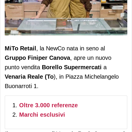
Borello Supermercati apre a Venaria
MiTo Retail
, la NewCo nata in seno al
Reale (To) un nuovo store
Gruppo Finiper Canova
, apre un nuovo
punto vendita
Borello Supermercati
a
Venaria Reale (To
), in Piazza Michelangelo
Buonarroti 1.
Oltre 3.000 referenze
Marchi esclusivi