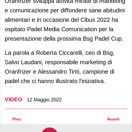
Oranfrizer sviluppa attività mirate di marketing
e comunicazione per diffondere sane abitudini
alimentari e in occasione del Cibus 2022 ha
ospitato Padel Media Comunication per la
presentazione della prossima Bsg Padel Cup.
La parola a Roberta Ciccarelli, ceo di Bsg,
Salvo Laudani, responsabile marketing di
Oranfrizer e Alessandro Tinti, campione di
padel che ci hanno illustrato l’iniziativa.
VIDEO
12 Maggio 2022
Articolo precedente: Menz&Gasser lancia Frittatù
Articolo suc
Prec
Avanti