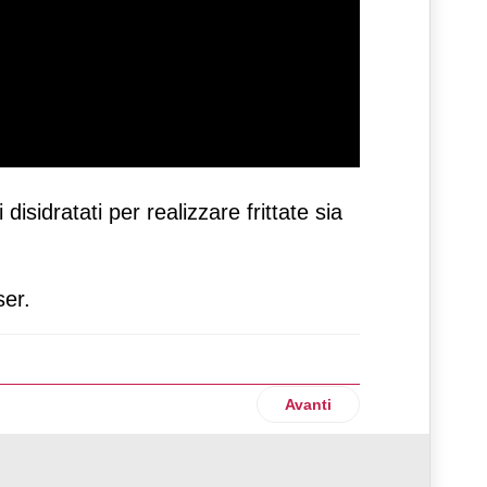
isidratati per realizzare frittate sia
ser.
Articolo successivo: Oranf
Avanti