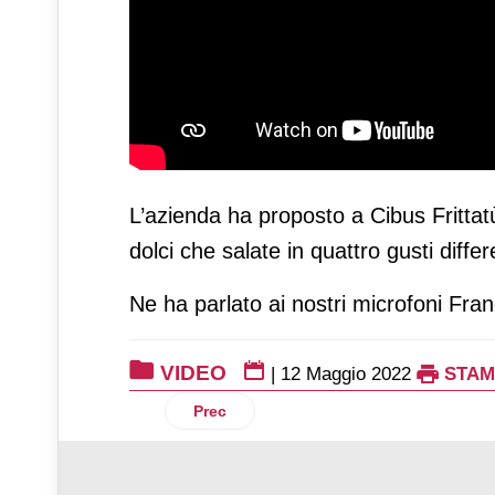
L’azienda ha proposto a Cibus Frittatù,
dolci che salate in quattro gusti differ
Ne ha parlato ai nostri microfoni Fr
VIDEO
|
12 Maggio 2022
STAM
Articolo precedente: Le principali notiz
Prec