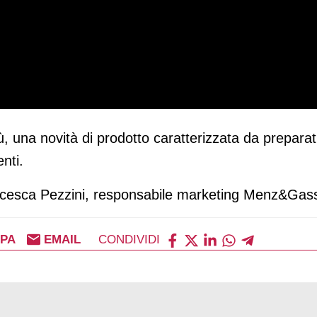
 una novità di prodotto caratterizzata da preparati d
enti.
ancesca Pezzini, responsabile marketing Menz&Gas
PA
EMAIL
CONDIVIDI
ie della prima giornata di Cibus 2022