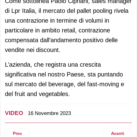
Come sottolinea Paolo Cipriani, sales manager
di Lpr Italia, il mercato del pallet pooling rivela
una contrazione in termine di volumi in
particolare in ambito retail, contrazione
compensata dall’andamento positivo delle
vendite nei discount.
L’azienda, che registra una crescita
significativa nel nostro Paese, sta puntando
sul mercato del beverage, del fast-moving e
del fruit and vegetables.
VIDEO
16 Novembre 2023
Articolo precedente: Le nuove confezioni in doypack di Vid
Articolo suc
Prec
Avanti