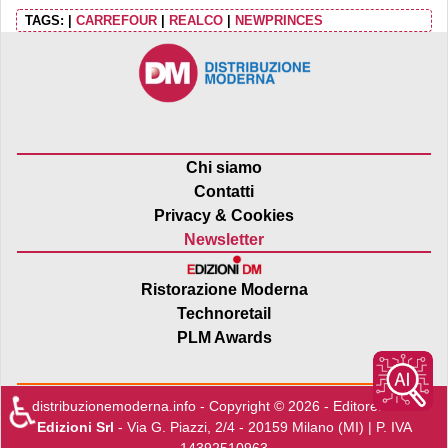
TAGS:
|
CARREFOUR
|
REALCO
|
NEWPRINCES
Chi siamo
Contatti
Privacy & Cookies
Newsletter
Ristorazione Moderna
Technoretail
PLM Awards
♿
distribuzionemoderna.info - Copyright © 2026 - Editore:
Edra
Edizioni Srl
- Via G. Piazzi, 2/4 - 20159 Milano (MI) | P. IVA