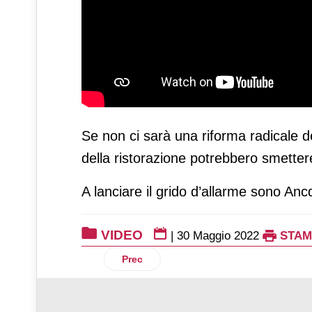
Se non ci sarà una riforma radicale d
della ristorazione potrebbero smettere 
A lanciare il grido d’allarme sono An
VIDEO
|
30 Maggio 2022
STAM
Articolo precedente: Vileda apre le port
Prec