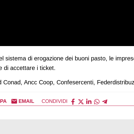
el sistema di erogazione dei buoni pasto, le impres
di accettare i ticket.
cd Conad, Ancc Coop, Confesercenti, Federdistribuz
PA
EMAIL
CONDIVIDI
e della factory di Roncello (Mb)