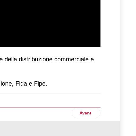
e della distribuzione commerciale e
ione, Fida e Fipe.
Articolo successivo: Nielse
Avanti