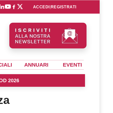
ACCEDI
|
REGISTRATI
IALI
ANNUARI
EVENTI
OD 2026
za