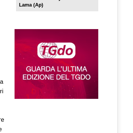
Lama (Ap)
 a
ri
re
e