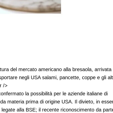
che per la bresaola
pertura del mercato americano alla bresaola, arrivata
sportare negli USA salami, pancette, coppe e gli alt
r />
confermato la possibilità per le aziende italiane di
da materia prima di origine USA. Il divieto, in esse
legate alla BSE; il recente riconoscimento da part