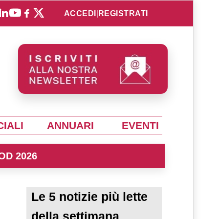
ACCEDI
|
REGISTRATI
IALI
ANNUARI
EVENTI
OD 2026
Le 5 notizie più lette
della settimana