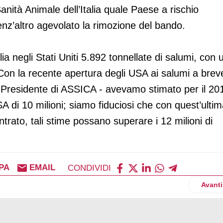
nità Animale dell’Italia quale Paese a rischio
enz’altro agevolato la rimozione del bando.
ia negli Stati Uniti 5.892 tonnellate di salumi, con 
“Con la recente apertura degli USA ai salumi a brev
, Presidente di ASSICA - avevamo stimato per il 20
A di 10 milioni; siamo fiduciosi che con quest’ulti
ontrato, tali stime possano superare i 12 milioni di
PA
EMAIL
CONDIVIDI
estic, gli italiani restano preoccupati per il futuro
Artico
Avanti