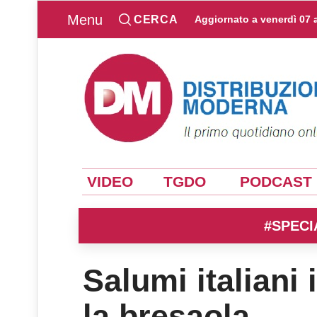
Menu
CERCA
Aggiornato a
venerdì 07 
VIDEO
TGDO
PODCAST
#SPECI
Salumi italiani
la bresaola