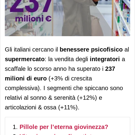
Il benessere psicofisico è il nuovo
Gli italiani cercano il
benessere psicofisico
al
target degli italiani per Circana
supermercato
: la vendita degli
integratori
a
scaffale lo scorso anno ha superato i
237
milioni di euro
(+3% di crescita
complessiva). I segmenti che spiccano sono
relativi al sonno & serenità (+12%) e
articolazioni & ossa (+11%).
Pillole per l’eterna giovinezza?