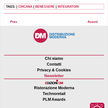
TAGS:
|
CIRCANA
|
BENESSERE
|
INTEGRATORI
Articolo precedente: Grano duro: nel 2026 surplus produttiv
Articolo succ
Prec
Avanti
Chi siamo
Contatti
Privacy & Cookies
Newsletter
Ristorazione Moderna
Technoretail
PLM Awards