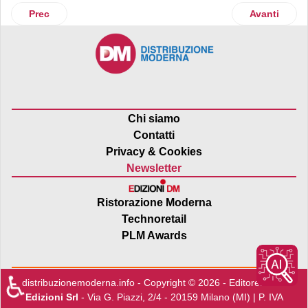
Articolo precedente: Ortofrutta: nel primo trimestre 2026 c
Articolo succ
Prec
Avanti
Chi siamo
Contatti
Privacy & Cookies
Newsletter
Ristorazione Moderna
Technoretail
PLM Awards
♿
distribuzionemoderna.info - Copyright © 2026 - Editore:
Edra
Edizioni Srl
- Via G. Piazzi, 2/4 - 20159 Milano (MI) | P. IVA