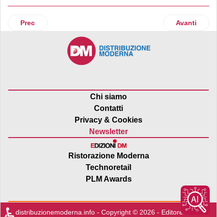
Articolo precedente: Asiago DOP: nel 2019 crescita a volume
Articolo suc
Prec
Avanti
Chi siamo
Contatti
Privacy & Cookies
Newsletter
Ristorazione Moderna
Technoretail
PLM Awards
♿
distribuzionemoderna.info - Copyright © 2026 - Editore:
Edra