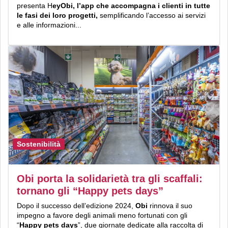
presenta H
eyObi, l’app che accompagna i clienti in tutte
le fasi dei loro progetti,
semplificando l’accesso ai servizi
e alle informazioni...
Sostenibilità
Obi porta la solidarietà tra gli scaffali:
tornano gli “Happy pets days”
Dopo il successo dell’edizione 2024,
Obi
rinnova il suo
impegno a favore degli animali meno fortunati con gli
“
Happy pets days
”, due giornate dedicate alla raccolta di