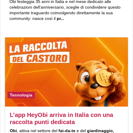
Obi festeggia 35 anni in Italia e nel mese dedicato alle
celebrazioni dell’anniversario, sceglie di condividere questo
importante traguardo coinvolgendo direttamente la sua
community: nasce così il
pr...
Tecnologia
L’app HeyObi arriva in Italia con una
raccolta punti dedicata
Obi
, attiva
nel settore del
fai
-
da
-
te
e del
giardinaggio,