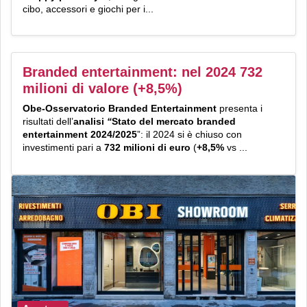
cibo, accessori e giochi per i...
Branded entertainment: nel 2024 732
milioni di valore (+8,5%)
Obe-Osservatorio Branded Entertainment
presenta i
risultati dell’
analisi
“
Stato del mercato branded
entertainment 2024/2025
”: il 2024 si è chiuso con
investimenti pari a
732 milioni di euro
(
+8,5%
vs
...