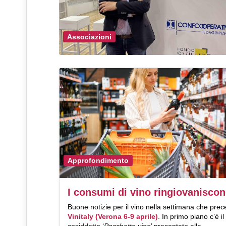
Associazioni
Approfondimento
I consumi di vino ringiovanisco
Buone notizie per il vino nella settimana che pre
Vinitaly (Verona 6-9 aprile)
. In primo piano c’è il