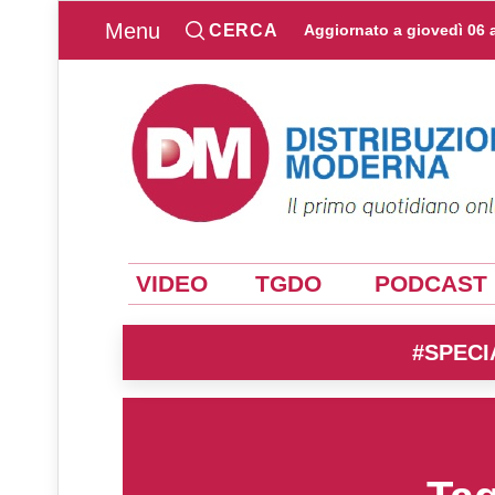
Menu
CERCA
Aggiornato a
giovedì 06 
VIDEO
TGDO
PODCAST
#SPECI