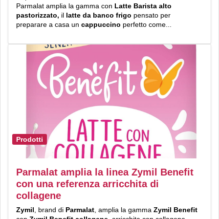
Parmalat amplia la gamma con
Latte Barista alto
pastorizzato,
il
latte da banco frigo
pensato per
preparare a casa un
cappuccino
perfetto come...
Prodotti
Parmalat amplia la linea Zymil Benefit
con una referenza arricchita di
collagene
Zymil
, brand di
Parmalat
, amplia la gamma
Zymil Benefit
con
Zymil Benefit collagene
, arricchita con collagene,