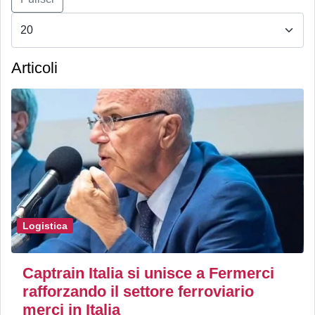
Articoli
Logistica
Captrain Italia si unisce a Fermerci
rafforzando il settore ferroviario
merci in Italia