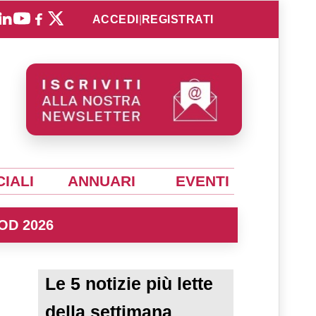
ACCEDI
|
REGISTRATI
IALI
ANNUARI
EVENTI
OD 2026
Le 5 notizie più lette
della settimana