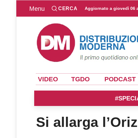
Menu
CERCA
Aggiornato a
giovedì 06 
VIDEO
TGDO
PODCAST
#SPECI
Si allarga l’Ori