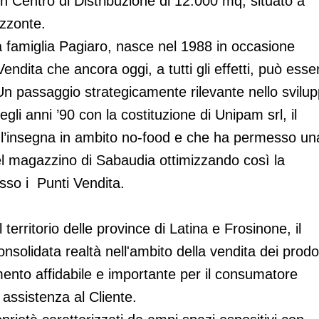
un Centro di Distribuzione di 12.000 mq, situato a
izzonte.
la famiglia Pagiaro, nasce nel 1988 in occasione
endita che ancora oggi, a tutti gli effetti, può esse
 Un passaggio strategicamente rilevante nello svilu
egli anni ’90 con la costituzione di Unipam srl, il
e l’insegna in ambito no-food e che ha permesso un
el magazzino di Sabaudia ottimizzando così la
esso i Punti Vendita.
territorio delle province di Latina e Frosinone, il
olidata realtà nell'ambito della vendita dei prodot
mento affidabile e importante per il consumatore
e assistenza al Cliente.