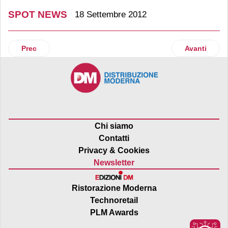
SPOT NEWS
18 Settembre 2012
Articolo precedente: 50 anni Conad
Articolo suc
Prec
Avanti
Chi siamo
Contatti
Privacy & Cookies
Newsletter
Ristorazione Moderna
Technoretail
PLM Awards