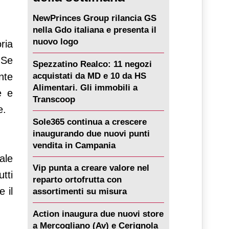
NewPrinces Group rilancia GS
o
nella Gdo italiana e presenta il
nuovo logo
ria
 Se
Spezzatino Realco: 11 negozi
acquistati da MD e 10 da HS
nte
Alimentari. Gli immobili a
e e
Transcoop
e.
Sole365 continua a crescere
inaugurando due nuovi punti
vendita in Campania
ale
Vip punta a creare valore nel
tti
reparto ortofrutta con
 il
assortimenti su misura
Action inaugura due nuovi store
a Mercogliano (Av) e Cerignola