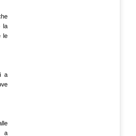
che
 la
 le
i a
ove
lle
i a