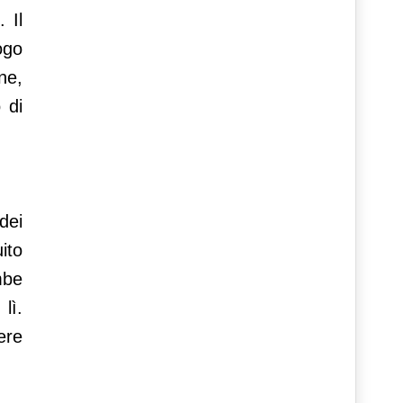
 Il
ogo
ne,
 di
dei
ito
mbe
lì.
ere