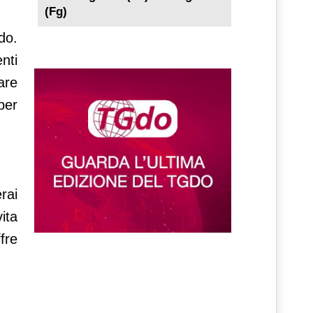
(Fg)
do.
nti
are
per
rai
ita
fre