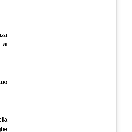
nza
 ai
tuo
lla
ghe