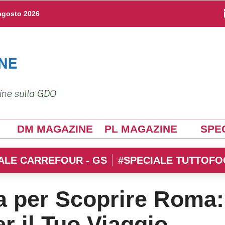
agosto 2026
DM MAGAZINE
PL MAGAZINE
SPEC
ALE CARREFOUR - GS
#SPECIALE TUTTOFO
 per Scoprire Roma:
er il Tuo Viaggio