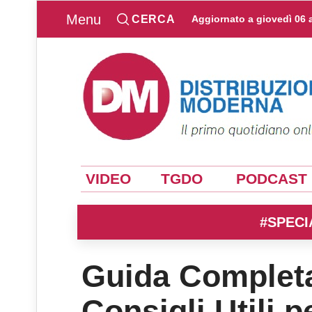
Menu
CERCA
Aggiornato a
giovedì 06 
VIDEO
TGDO
PODCAST
#SPECI
Guida Completa
Consigli Utili p