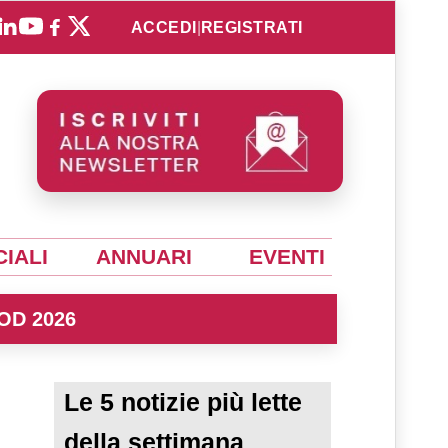
ACCEDI
|
REGISTRATI
IALI
ANNUARI
EVENTI
OD 2026
Le 5 notizie più lette
della settimana