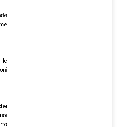
nde
ome
 le
oni
che
uoi
rto