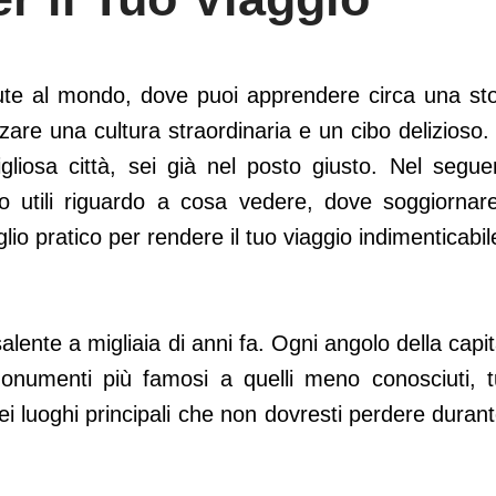
Roma: Consigli Utili per il Tuo Viaggi
te al mondo, dove puoi apprendere circa una sto
zzare una cultura straordinaria e un cibo delizioso.
gliosa città, sei già nel posto giusto. Nel segue
to utili riguardo a cosa vedere, dove soggiornar
io pratico per rendere il tuo viaggio indimenticabil
alente a migliaia di anni fa. Ogni angolo della capit
numenti più famosi a quelli meno conosciuti, tu
ei luoghi principali che non dovresti perdere durante