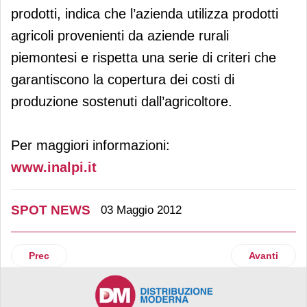
prodotti, indica che l’azienda utilizza prodotti
agricoli provenienti da aziende rurali
piemontesi e rispetta una serie di criteri che
garantiscono la copertura dei costi di
produzione sostenuti dall’agricoltore.
Per maggiori informazioni:
www.inalpi.it
SPOT NEWS
03 Maggio 2012
Articolo precedente: Green Days in arrivo da dixe
Articolo suc
Prec
Avanti