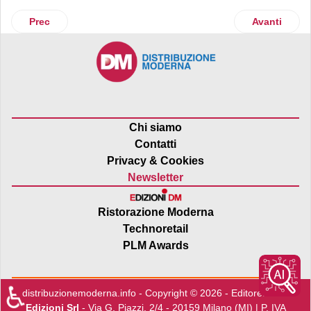
Articolo precedente: Caffè sostenibile: i consumatori lo chi
Articolo suc
Prec
Avanti
Chi siamo
Contatti
Privacy & Cookies
Newsletter
Ristorazione Moderna
Technoretail
PLM Awards
♿
distribuzionemoderna.info - Copyright © 2026 - Editore:
Edra
Edizioni Srl
- Via G. Piazzi, 2/4 - 20159 Milano (MI) | P. IVA