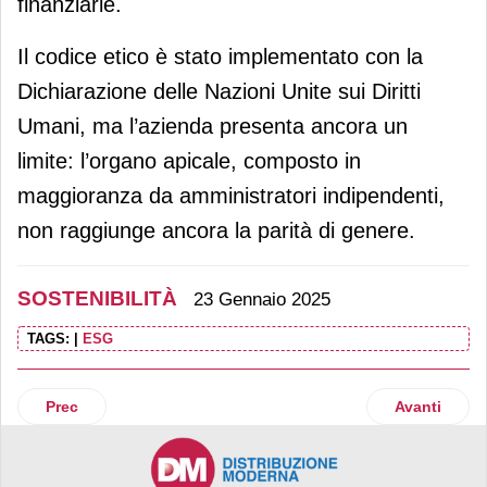
finanziarie.
Il codice etico è stato implementato con la
Dichiarazione delle Nazioni Unite sui Diritti
Umani, ma l’azienda presenta ancora un
limite: l’organo apicale, composto in
maggioranza da amministratori indipendenti,
non raggiunge ancora la parità di genere.
SOSTENIBILITÀ
23 Gennaio 2025
TAGS:
|
ESG
Articolo precedente: Lidl rafforza l’impegno per un’alimen
Articolo suc
Prec
Avanti