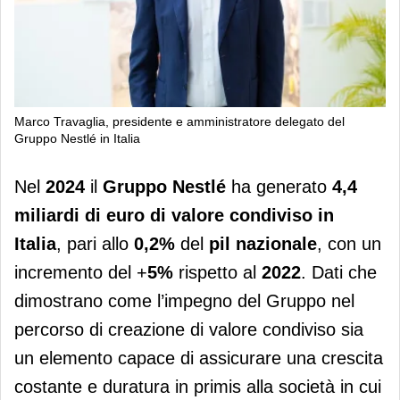
Marco Travaglia, presidente e amministratore delegato del
Gruppo Nestlé in Italia
Nestlé Italia, nel 2024 generati 4,4
Nel
2024
il
Gruppo Nestlé
ha generato
4,4
miliardi di euro di valore condiviso
miliardi di euro di valore condiviso in
Italia
, pari allo
0,2%
del
pil
nazionale
, con un
incremento del +
5%
rispetto al
2022
. Dati che
dimostrano come l’impegno del Gruppo nel
percorso di creazione di valore condiviso sia
un elemento capace di assicurare una crescita
costante e duratura in primis alla società in cui