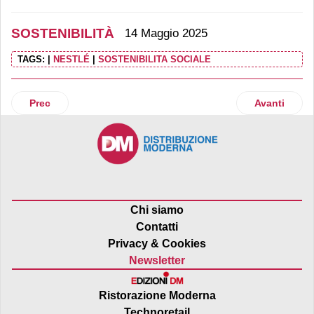
SOSTENIBILITÀ
14 Maggio 2025
TAGS:
|
NESTLÉ
|
SOSTENIBILITA SOCIALE
Articolo precedente: Scalo Milano Outlet & More ottiene la 
Articolo succ
Prec
Avanti
Chi siamo
Contatti
Privacy & Cookies
Newsletter
Ristorazione Moderna
Technoretail