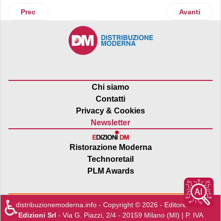
Articolo precedente: L'Oréal presenta i risultati di L’Oréal f
Articolo suc
Prec
Avanti
Chi siamo
Contatti
Privacy & Cookies
Newsletter
Ristorazione Moderna
Technoretail
PLM Awards
♿
distribuzionemoderna.info - Copyright © 2026 - Editore:
Edra
Edizioni Srl
- Via G. Piazzi, 2/4 - 20159 Milano (MI) | P. IVA