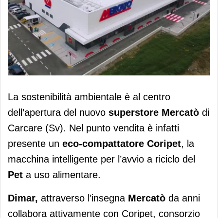
Mercatò-Coripet, lo store di Carcare
La sostenibilità ambientale è al centro
inaugura all'insegna della
dell’apertura del nuovo
superstore Mercatò
di
sostenibilità
Carcare (Sv). Nel punto vendita è infatti
presente un
eco-compattatore Coripet
, la
macchina intelligente per l’avvio a riciclo del
Pet
a uso alimentare.
Dimar,
attraverso l’insegna
Mercatò
da anni
collabora attivamente con Coripet, consorzio