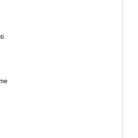
ti
ime