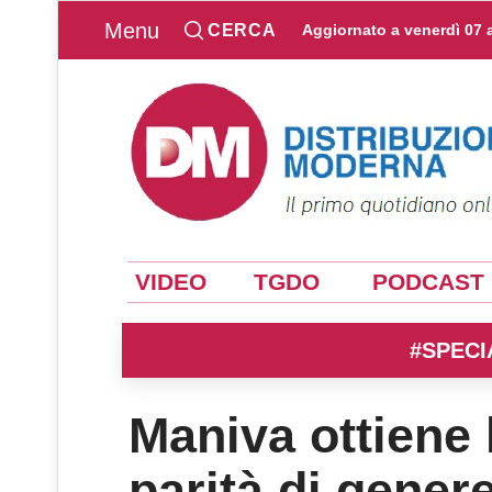
Menu
CERCA
Aggiornato a
venerdì 07 
VIDEO
TGDO
PODCAST
#SPECI
Maniva ottiene l
parità di gener