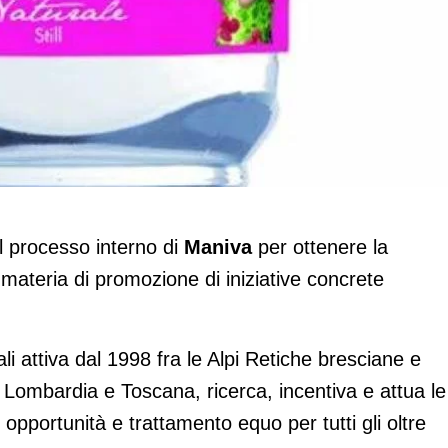
ne per la parità di genere
il processo interno di
Maniva
per ottenere la
teria di promozione di iniziative concrete
li attiva dal 1998 fra le Alpi Retiche bresciane e
in Lombardia e Toscana, ricerca, incentiva e attua le
i opportunità e trattamento equo per tutti gli oltre