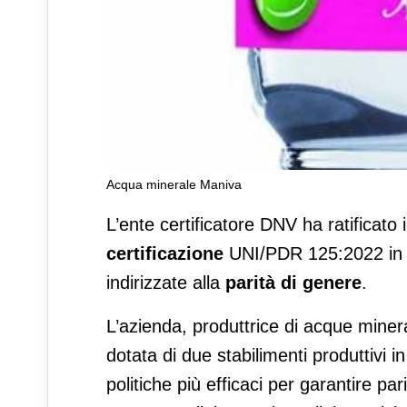
Acqua minerale Maniva
Maniva ottiene la certificazio
L’ente certificatore DNV ha ratificato 
certificazione
UNI/PDR 125:2022 in ma
indirizzate alla
parità di genere
.
L’azienda, produttrice di acque minera
dotata di due stabilimenti produttivi 
politiche più efficaci per garantire par