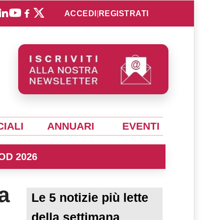
ACCEDI
|
REGISTRATI
IALI
ANNUARI
EVENTI
OD 2026
a
Le 5 notizie più lette
della settimana