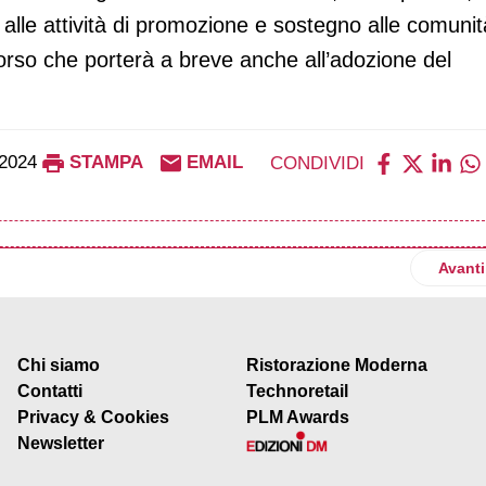
e alle attività di promozione e sostegno alle comunit
corso che porterà a breve anche all’adozione del
2024
STAMPA
EMAIL
CONDIVIDI
 Retail Group lancia Grow Green
Artico
Avanti
Chi siamo
Ristorazione Moderna
Contatti
Technoretail
Privacy & Cookies
PLM Awards
Newsletter