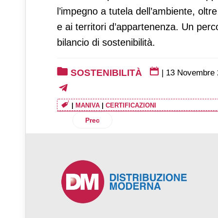
l’impegno a tutela dell’ambiente, oltr
e ai territori d’appartenenza. Un per
bilancio di sostenibilità.
SOSTENIBILITÀ
|
13 Novembre 
|
MANIVA
|
CERTIFICAZIONI
Articolo precedente: Sostenibilità, Prg
Prec