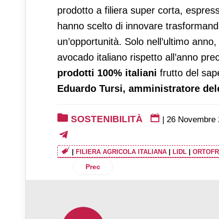
prodotto a filiera super corta, espress
hanno scelto di innovare trasformando
un’opportunità. Solo nell’ultimo anno
avocado italiano rispetto all’anno pr
prodotti 100% italiani
frutto del sap
Eduardo Tursi, amministratore deleg
SOSTENIBILITÀ
|
26 Novembre 
|
FILIERA AGRICOLA ITALIANA
|
LIDL
|
ORTOFR
Articolo precedente: Selex pubblica il B
Prec