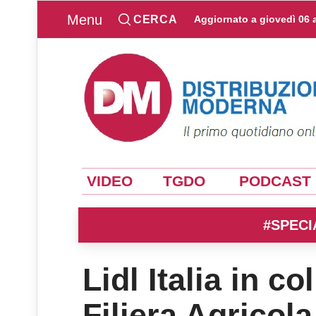
Menu
CERCA
Aggiornato a
giovedì 06 
VIDEO
TGDO
PODCAST
#SPECI
Lidl Italia in c
Filiera Agricola