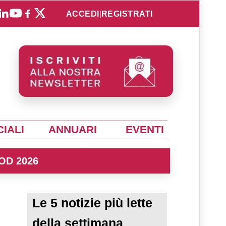
ACCEDI
|
REGISTRATI
IALI
ANNUARI
EVENTI
OD 2026
Le 5 notizie più lette
della settimana