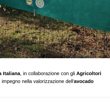
con Filiera Agricola Italiana punta
a Italiana
, in collaborazione con gli
Agricoltori
o impegno nella valorizzazione dell’
avocado