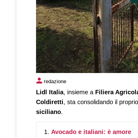
Lidl Italia in collaborazione 
redazione
sull’avocado siciliano
Lidl Italia
, insieme a
Filiera Agricol
Coldiretti
, sta consolidando il propri
siciliano
.
Avocado e italiani: è amore