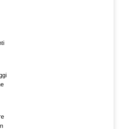
ti
ggi
ne
re
un