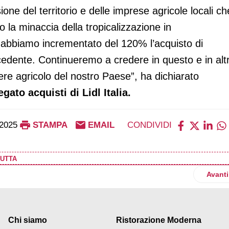
ione del territorio e delle imprese agricole locali ch
 la minaccia della tropicalizzazione in
, abbiamo incrementato del 120% l’acquisto di
ecedente. Continueremo a credere in questo e in altr
ere agricolo del nostro Paese”, ha dichiarato
ato acquisti di Lidl Italia.
2025
STAMPA
EMAIL
CONDIVIDI
UTTA
ilancio di sostenibilità: responsabilità, innovazione e valore cond
Artico
Avanti
Chi siamo
Ristorazione Moderna